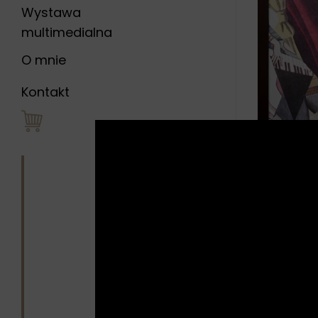
Wystawa
multimedialna
O mnie
Kontakt
Opis
Opini
Cyfrowa re
Obraz druk