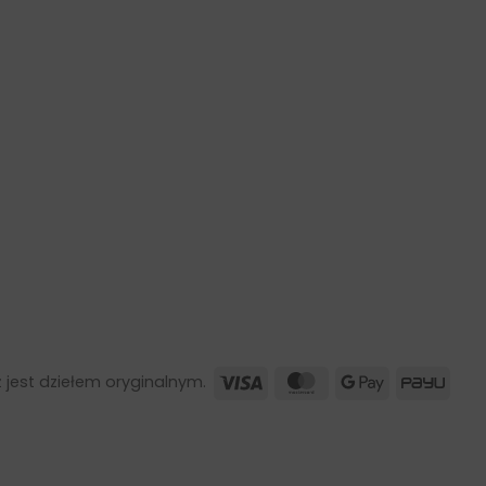
Visa
MasterCard
Google
PayU
 jest dziełem oryginalnym.
Pay