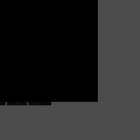
łowiek z
ł brodą –
produkcja