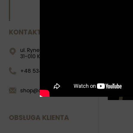
PODOB
KONTAKT
ul. Rynek Główny 28
Wież
31-010 Kraków
na l
+48 534 269 222
repr
shop@queenman.pl
OBSŁUGA KLIENTA