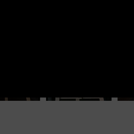
NE PRODUKTY
a Eiffel
Człowiek
Cz
asce –
dzbanek –
pó
odukcja
reprodukcja
re