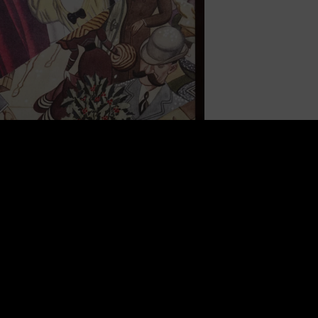
e (0)
produkcja obrazu „Bal 1”
owany cyfrowo na wysokiej jakości płótnie.