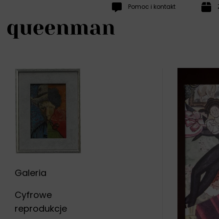
Przewiń
Pomoc i kontakt
do
zawartości
Galeria
Cyfrowe
reprodukcje