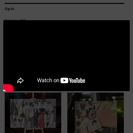
Opis
Opinie (0)
X
Cyfrowa reprodukcja obrazu „Bal 2”
Obraz drukowany cyfrowo na wysokiej jakości
płótnie.
PODOBNE PRODUKTY