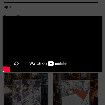
Opis
Opinie (0)
X
Cyfrowa reprodukcja obrazu „Boży Palec”
Obraz drukowany cyfrowo na wysokiej jakości
płótnie.
PODOBNE PRODUKTY