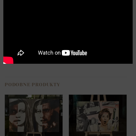
Opis
Opinie (0)
Cyfrowa reprodukcja obrazu „Człowiek piwo”.
Obraz drukowany cyfrowo na wysokiej jakości
płótnie.
PODOBNE PRODUKTY