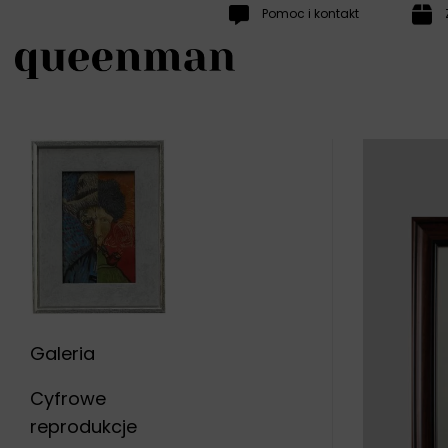
Przewiń
Pomoc i kontakt
do
zawartości
Galeria
Cyfrowe
reprodukcje