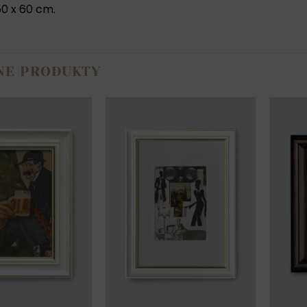
0 x 60 cm.
NE PRODUKTY
wiek
On z Marsa
R
o
ona z Venus