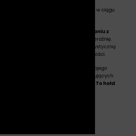
bą. Ten niezwykły kolaż zaprasza nas do
lę kobiet w społeczeństwie i ich ewolucję w ciągu
ystycznej odwadze i eksperymentowaniu z
ą, przyciągając wzrok i pobudzając wyobraźnię.
autentyczności, który potwierdza jego artystyczną
„Damy”, dodając mu elegancji i wyrazistości.
wanego artystę, ale także wnosisz do swojego
tanowią doskonały wybór dla osób poszukujących
ikę do przestrzeni, w której się znajdują.
To hołd
zypomina nam o historii i znaczeniu
e.