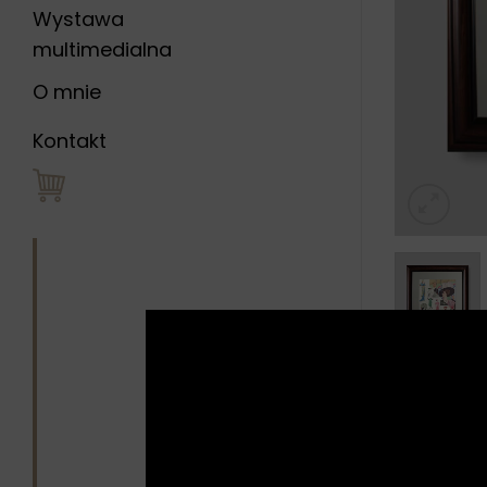
Wystawa
multimedialna
O mnie
Kontakt
Opis
Opini
„Damy”
to
1900-192