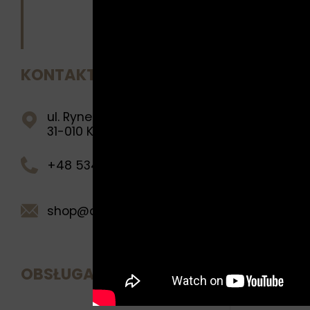
harmonijną
odkrywania
tamtego o
„Damy” to 
KONTAKT
różnymi t
Każdy elem
ul. Rynek Główny 28
wartość. S
31-010 Kraków
Inwestując
+48 534 269 222
otoczenia 
unikalnych 
dla piękna
shop@queenman.pl
zmieniając
Zamów ory
OBSŁUGA KLIENTA
Autor:
Qu