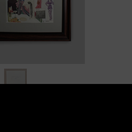
e (0)
 kolaż pełen wdzięku i elegancji, przedstawiający
kobiety
0
. Queenman, w swoim charakterystycznym stylu, zgrabni