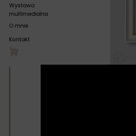
Wystawa
multimedialna
O mnie
Kontakt
Opis
Opini
„Inny” to 
to nieban