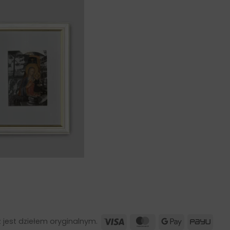
lumna do
eba
Visa
MasterCard
Google
PayU
 jest dziełem oryginalnym.