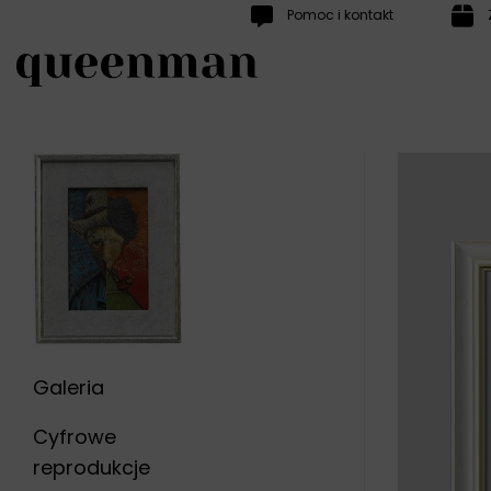
Przewiń
Pomoc i kontakt
do
zawartości
Galeria
Cyfrowe
reprodukcje