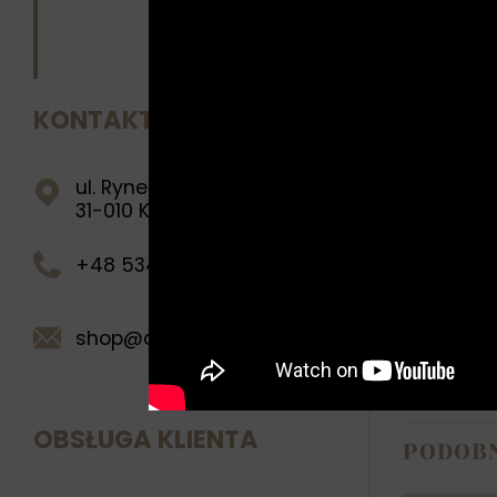
poskładał 
obrazów.
O czym myś
KONTAKT
Obcowanie 
pracami pl
estetycznej
ul. Rynek Główny 28
31-010 Kraków
Portret wy
autentycz
+48 534 269 222
Autor: Qu
shop@queenman.pl
Wymiary: 2
OBSŁUGA KLIENTA
PODOB