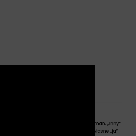
X
sty, tworzącego pod pseudonimem Queenman. „Inny”
osób niesztampowy.
Portret kogoś, kto własne „ja”