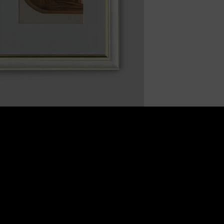
e (0)
kolejny interesujący kolaż autorstwa anonimowego arty
alny
portret mężczyzny, który myśli i postępuje w sp