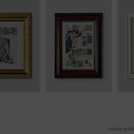
Ko
itoring
Monte Carlo
ni
Każdy kolaż