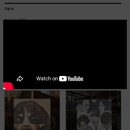
Opis
Opinie (0)
X
Cyfrowa reprodukcja obrazu „Kolec róży”.
Obraz drukowany cyfrowo na wysokiej jakości
płótnie.
PODOBNE PRODUKTY