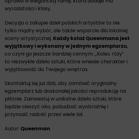
oprawa w elegancką ramę, która dodaje mu
wyrazistości i klasy.
Decyzja o zakupie dzieł polskich artystów to nie
tylko mądry wybór, ale także wsparcie dla lokalnej
sceny artystycznej.
Każdy kolaż Queenmana jest
wyjątkowy i wykonany w jednym egzemplarzu
,
co czyni go jeszcze bardziej cennym. „Kolec róży”
to niezwykłe dzieło sztuki, które wniesie charakter i
wyjątkowość do Twojego wnętrza.
Skontaktuj się już dziś, aby zamówić oryginalny
egzemplarz lub doskonałej jakości reprodukcję na
płótnie. Zainwestuj w unikalne dzieło sztuki, które
będzie cieszyć oko, pobudzać wyobraźnię i
przynosić radość przez wiele lat.
Autor:
Queenman
.