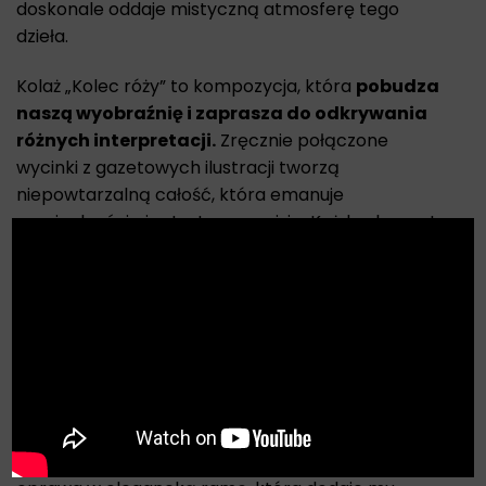
doskonale oddaje mistyczną atmosferę tego
dzieła.
Kolaż „Kolec róży” to kompozycja, która
pobudza
naszą wyobraźnię i zaprasza do odkrywania
różnych interpretacji.
Zręcznie połączone
wycinki z gazetowych ilustracji tworzą
niepowtarzalną całość, która emanuje
oryginalnością i artystyczną wizją. Każdy element
X
został starannie dobrany, tworząc harmonię
między formą, a treścią.
To fascynujące dzieło sztuki może stać się nie tylko
wyjątkowym elementem Twojej kolekcji, ale także
doskonałą inwestycją. Każdy kolaż Queenmana jest
dostarczany z certyfikatem autentyczności,
potwierdzającym jego wartość artystyczną.
Oryginalność tego dzieła podkreśla także piękna