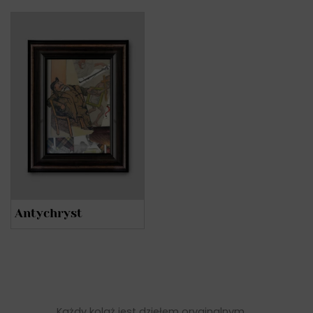
Antychryst
Każdy kolaż jest dziełem oryginalnym.