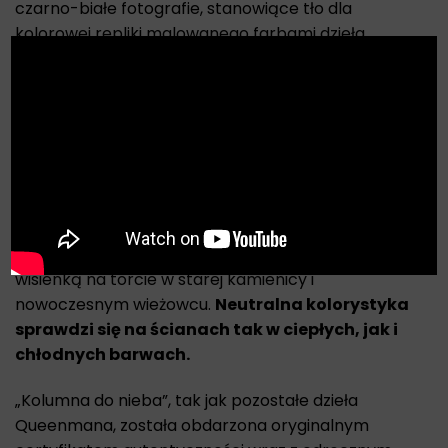
czarno-białe fotografie, stanowiące tło dla
kolorowej repliki malowanego farbami dzieła.
X
Ciekawa praca dla amatorów i koneserów dzieł
sztuki.
„Kolumna do nieba” może być wykorzystana do
aranżacji pomieszczeń w prywatnych domach.
Ciekawie zaprezentuje się także w przestrzeniach o
charakterze służbowym – w siedzibach
przedsiębiorstw, salach spotkań z kontrahentami,
restauracjach czy kawiarniach. Obraz ten będzie
wisienką na torcie w starej kamienicy i
nowoczesnym wieżowcu.
Neutralna kolorystyka
sprawdzi się na ścianach tak w ciepłych, jak i
chłodnych barwach.
„Kolumna do nieba”, tak jak pozostałe dzieła
Queenmana, została obdarzona oryginalnym