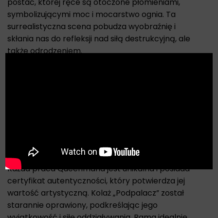
postać, której ręce są otoczone płomieniami,
symbolizującymi moc i mocarstwo ognia. Ta
surrealistyczna scena pobudza wyobraźnię i
skłania nas do refleksji nad siłą destrukcyjną, ale
także odrodzeniem.
X
Queenman zgrabnie łączy różne elementy,
tworząc wyrazisty obraz pełen symboliki.
Kolaż
„Podpalacz” emanuje emocjami i niesamowitą
ekspresją, łącząc realistyczne szczegóły z
abstrakcyjnymi formami. Ta praca artystyczna
pobudza naszą wyobraźnię i zaprasza do
zanurzenia się w jej głębi.
Każda praca Queenmana jest unikalna i posiada
certyfikat autentyczności, który potwierdza jej
wartość artystyczną. Kolaż „Podpalacz” został
starannie oprawiony, podkreślając jego
wyjątkowość i siłę oddziaływania. Rama idealnie