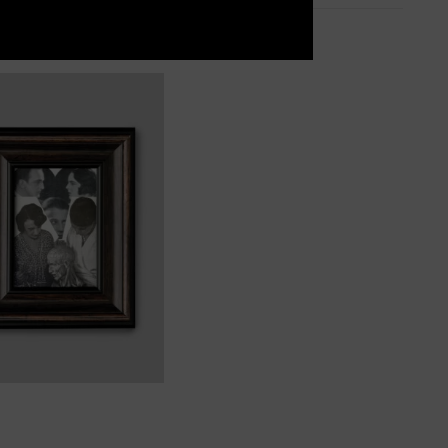
owa
żczyzny