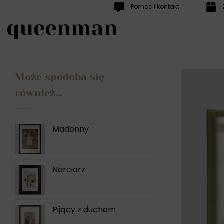
Przewiń
Pomoc i kontakt
do
zawartości
Może spodoba się
również…
Madonny
Narciarz
Pijący z duchem