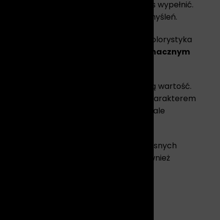
tannego poszukiwania czegoś, co ma nas wypełnić.
 odbiorcy przestrzeń do własnych przemyśleń.
enia. Delikatne linie szkicu, spokojna kolorystyka
j
prostota formy spotyka się z wieloznacznym
siłą skojarzeń, jakie wywołuje.
ości, który potwierdza jego artystyczną wartość.
pozwalają cieszyć się jego wyjątkowym charakterem
ny styl pracy i eksponuje wszystkie detale
óra skłania do refleksji i zachęca do własnych
ka pełni rolę nie tylko dekoracji, ale również
bolach i wartościach
.