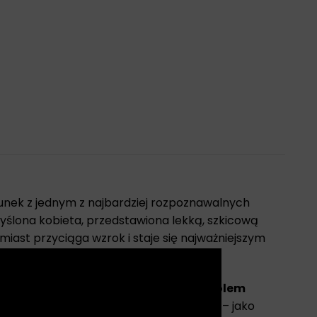
unek z jednym z najbardziej rozpoznawalnych
myślona kobieta, przedstawiona lekką, szkicową
iast przyciąga wzrok i staje się najważniejszym
X
ną formą postaci a wyrazistym symbolem
 być interpretowana na wiele sposobów – jako