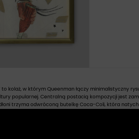
” to kolaż, w którym Queenman łączy minimalistyczny rys
ltury popularnej. Centralną postacią kompozycji jest za
dłoni trzyma odwróconą butelkę Coca-Coli, która natychm
 obrazu.
era się na
kontraście pomiędzy subtelną, niemal ulot
snej konsumpcji
. Butelka ukazana do góry nogami może