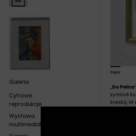
Opis
Galeria
„
Do Pełna
symboli ku
Cyfrowe
kreską. W 
reprodukcje
elementem
Wystawa
Dzieło opi
multimedialna
współcze