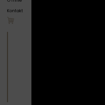
O mnie
metafora p
Tytuł „Do 
Kontakt
Minimalist
tła oraz i
przekaze
Każdy kola
Oryginał s
w różnych 
kompozycji
„Do Pełna”
interpretac
punktu wy
Autor:
Qu