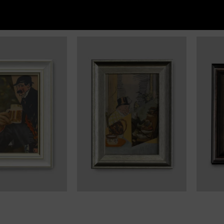
NE PRODUKTY
wiek
Człowiek
Gł
o
dzbanek
mę