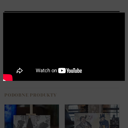
X
Opis
Opinie (0)
Cyfrowa reprodukcja obrazu „Dziewczynka z
filiżanką”.
Obraz drukowany cyfrowo na wysokiej jakości
płótnie.
PODOBNE PRODUKTY