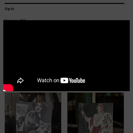
Opis
Opinie (0)
X
Cyfrowa reprodukcja obrazu „Jezus od wszystkich”.
Obraz drukowany cyfrowo na wysokiej jakości
płótnie.
PODOBNE PRODUKTY