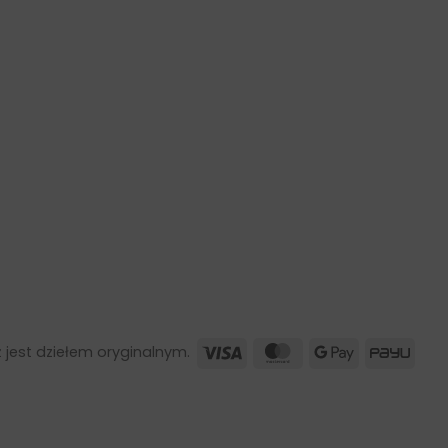
Visa
MasterCard
Google
PayU
 jest dziełem oryginalnym.
Pay