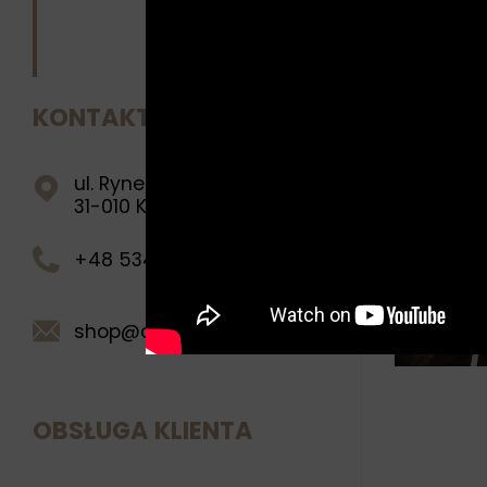
PODOB
KONTAKT
ul. Rynek Główny 28
Boży
31-010 Kraków
+48 534 269 222
shop@queenman.pl
OBSŁUGA KLIENTA