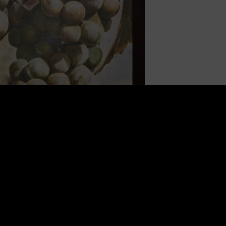
e (0)
produkcja obrazu „Kobieta wino”
owany cyfrowo na wysokiej jakości płótnie.