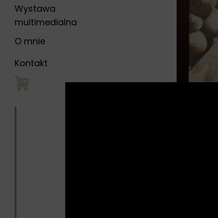
Wystawa
multimedialna
O mnie
Kontakt
Opis
Opini
Cyfrowa re
Obraz druk