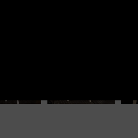
NE PRODUKTY
Jamais Vu –
Wi
 Palec
reprodukcja
na
re