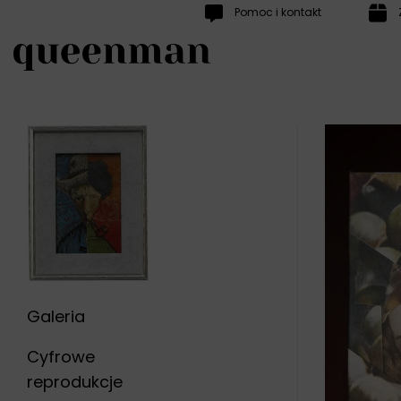
Przewiń
Pomoc i kontakt
do
zawartości
Galeria
Cyfrowe
reprodukcje