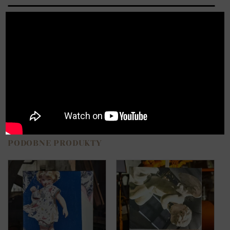
Opis
X
Opinie (0)
Cyfrowa reprodukcja obrazu „Magiczne oko”.
Obraz drukowany cyfrowo na wysokiej jakości
płótnie.
PODOBNE PRODUKTY