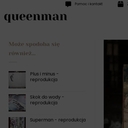
Przewiń
Pomoc i kontakt
do
zawartości
Może spodoba się
również…
Plus i minus -
reprodukcja
Skok do wody -
reprodukcja
Superman - reprodukcja