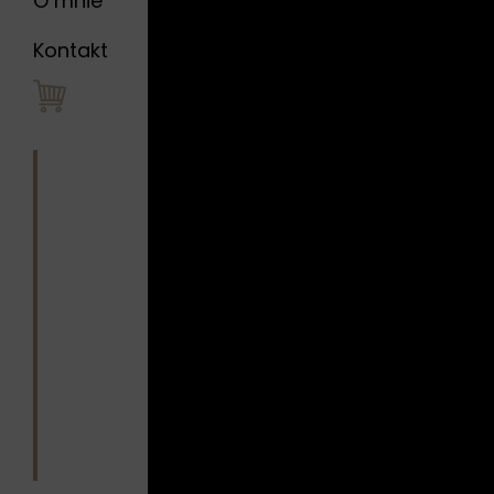
O mnie
Kontakt
PODOB
Gło
mężc
repr