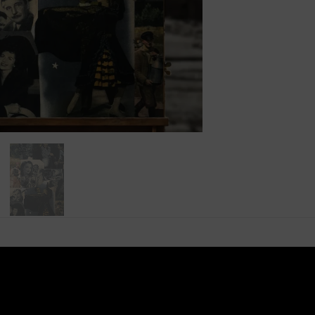
produkcja obrazu „Para 2”
owany cyfrowo na wysokiej jakości płótnie.