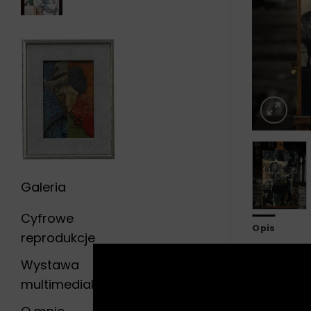
Galeria
Cyfrowe
Opis
reprodukcje
Cyfrowa re
Wystawa
multimedialna
Obraz druk