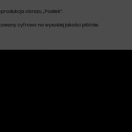
produkcja obrazu „Posiłek”.
owany cyfrowo na wysokiej jakości płótnie.
NE PRODUKTY
In
re
a –
Bal 2 –
odukcja
reprodukcja