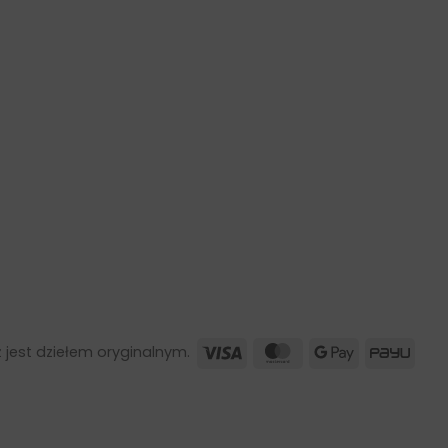
Visa
MasterCard
Google
PayU
 jest dziełem oryginalnym.
Pay