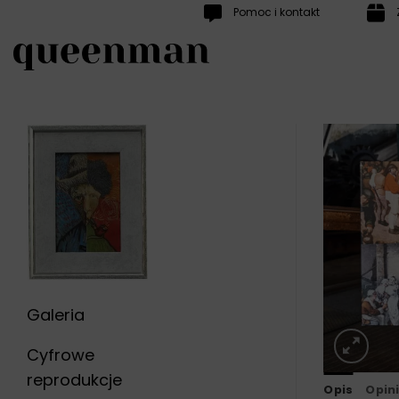
Przewiń
Pomoc i kontakt
do
zawartości
Galeria
Cyfrowe
reprodukcje
Opis
Opini