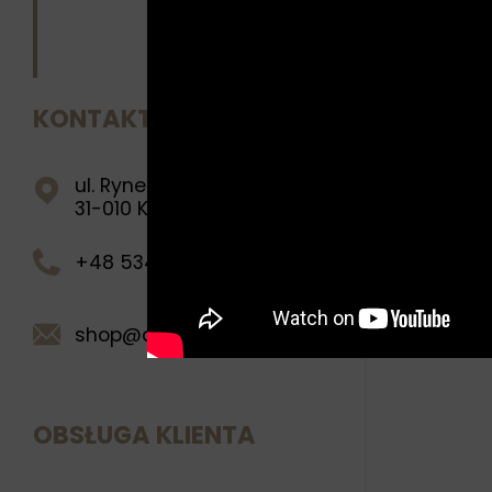
KONTAKT
ul. Rynek Główny 28
31-010 Kraków
+48 534 269 222
shop@queenman.pl
OBSŁUGA KLIENTA