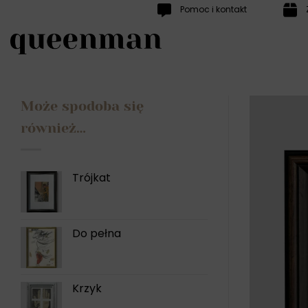
Przewiń
Pomoc i kontakt
do
zawartości
Może spodoba się
również…
Trójkat
Do pełna
Krzyk