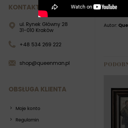
indywidual
KONTAKT
wyobraźnię
ul. Rynek Główny 28
Autor:
Qu
31-010 Kraków
+48 534 269 222
shop@queenman.pl
PODOB
OBSŁUGA KLIENTA
Moje konto
Boży
Regulamin