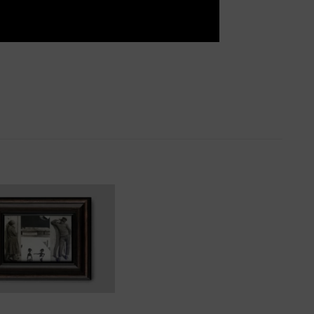
ła skłaniające do refleksji, pobudzające
ra