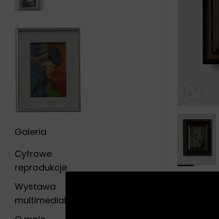
Galeria
Cyfrowe
reprodukcje
Opis
Wystawa
„Falling E
multimedialna
obraz prz