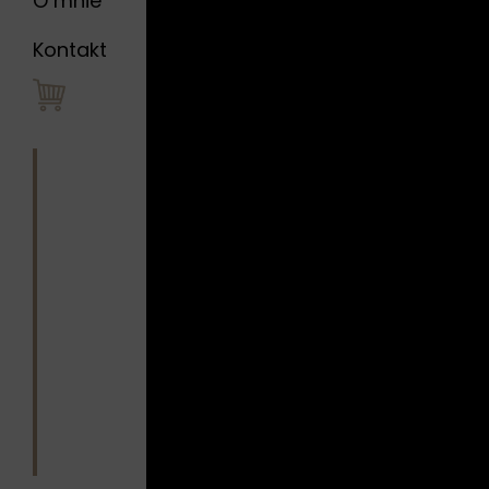
O mnie
kompozycji
i fantasty
Kontakt
spójną i in
W „Falling 
samodzie
napięcie m
kontrastuj
Kolaż prz
poszczegól
pozostając 
Każdy kol
wartość. O
charakter
wszystkie 
„Falling E