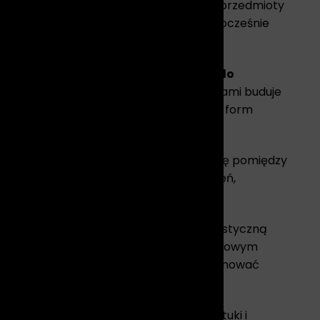
órej pojawiają się postacie, zwierzęta, przedmioty
wać według własnych zasad, tworząc jednocześnie
 na
interpretację, zachęcające widza do
postaci z bardziej malarskimi fragmentami buduje
aj z porządkiem, a lekkość fantazyjnych form
można dostrzec nowy element lub relację pomiędzy
 przed odbiorcą kolejne warstwy znaczeń,
entyczności
potwierdzającym jego artystyczną
odukcje pozwalają cieszyć się jego wyjątkowym
reśla estetykę pracy i pozwala wyeksponować
rzach, jak i przestrzeniach pełnych sztuki i