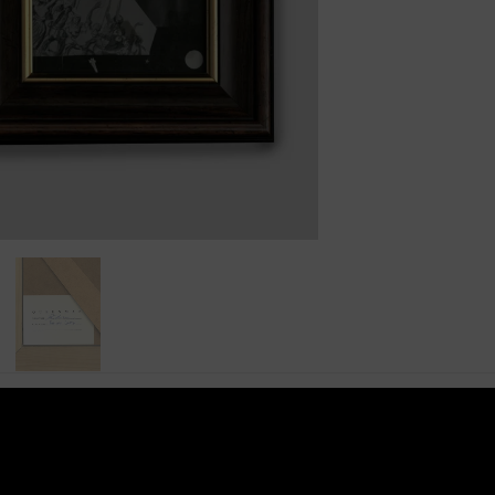
arth”
to kolaż, który przypomina fragment snu zapisany
edstawia
surrealistyczną wizję świata znajdującego s