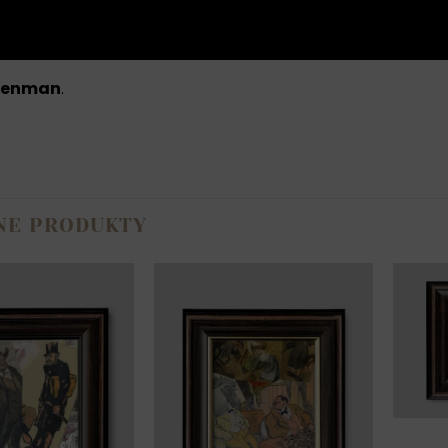
nego charakteru. To propozycja dla osób, które cenią dzie
 i pozostawiające miejsce na własne interpretacje.
eenman
.
NE PRODUKTY
Pa
Człowiek
 palec
kogut