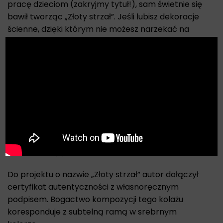
pracę dzieciom (zakryjmy tytuł!), sam świetnie się
bawił tworząc „Złoty strzał”. Jeśli lubisz dekoracje
ścienne, dzięki którym nie możesz narzekać na
brak pozytywnych emocji, już dziś zainteresuj się tą
X
plastyczną pracą!
„Złoty strzał” jest wdzięczną kompozycją, idealną
do salonu lub gabinetu. Tu
czarno-białe elementy
współgrają z wielobarwnymi,
układając się w
pozornie niedbały miszmasz, który, gdy lepiej mu
się przyjrzeć, jest w rzeczywistości
doskonale
przemyślany i świetnie zrealizowany.
Wdzięczne i pyszne dzieło, które da się lubić!
Do projektu o nazwie „Złoty strzał” autor dołączył
certyfikat autentyczności z własnoręcznym
podpisem. Bogactwo kompozycji tego kolażu
koresponduje z subtelną ramą w srebrnym